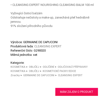
• CLEANSING EXPERT NOURISHING CLEANSING BALM 100 ml
Vyživující čisticí balzám
Odstraňuje nečistoty a make-up, zanechává pleť hedvábně
jemnou.
91% složení přírodního původu
Výrobce: GERMAINE DE CAPUCCINI
Produktová řada:
CLEANSING EXPERT
Referenční číslo:
G290020
Měrná jednotka:
set
Kategorie:
KOSMETIKA
>
OBLIČEJ
>
ODLÍČENÍ
>
ODLIČOVACÍ PŘÍPRAVKY
KOSMETIKA
>
OBLIČEJ
>
KOSMETICKÉ PACKY/EDICE
Značky
>
GERMAINE DE CAPUCCINI
>
CLEANSING EXPERT
MÁM ZÁJEM O PRODUKT