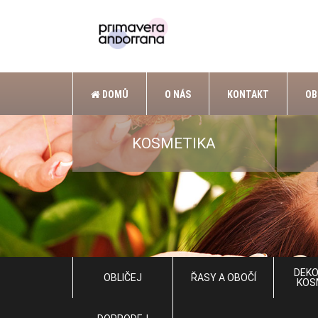
DOMŮ
O NÁS
KONTAKT
OB
KOSMETIKA
DEKO
OBLIČEJ
ŘASY A OBOČÍ
KOS