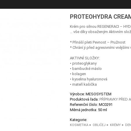
PROTEOHYDRA CREA
Krém pro silnou REGENERACI – HYDR
… vše díky obsaženým Aktivním sl
* Přináší pleti Pevnost – Pružnost
* Chrání ji před agresivními vnějšími v
AKTIVNÍ SLOŽKY:
• proteoglykany
• bambucké máslo
• kolagen
• kyselina hyaluronová
• mateří kašička
Výrobce: MESOSYSTEM
Produktová řada:
PŘÍPRAVKY PŘED 
Referenční číslo:
MC0291
Měrná jednotka:
50 ml
Kategorie:
KOSMETIKA
>
OBLIČEJ
>
KRÉMY
>
DEN