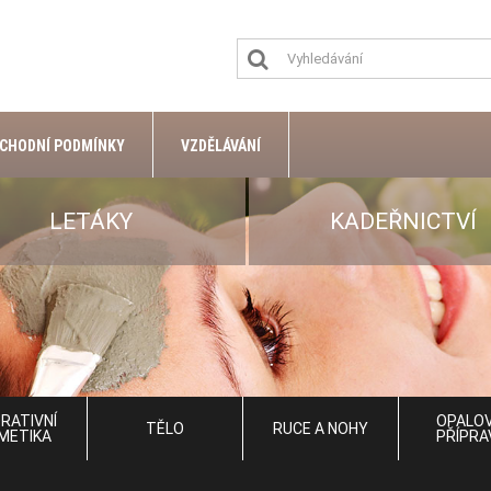
CHODNÍ PODMÍNKY
VZDĚLÁVÁNÍ
LETÁKY
KADEŘNICTVÍ
RATIVNÍ
OPALOV
TĚLO
RUCE A NOHY
METIKA
PŘÍPRA