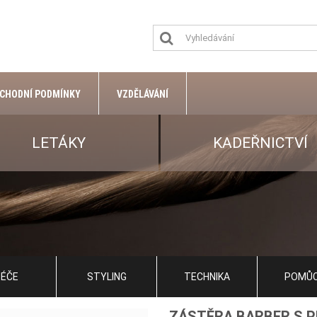
CHODNÍ PODMÍNKY
VZDĚLÁVÁNÍ
LETÁKY
KADEŘNICTVÍ
ÉČE
STYLING
TECHNIKA
POMŮ
ZÁSTĚRA BARBER S 